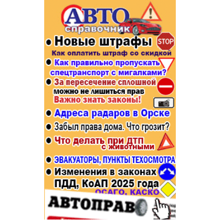
Популярное →
Строительство и ремонт
Афиша
Телекоммуникации и связь
Строительство и ремонт
Торговля
Авто и мото
Бизнес и финансы
Рестораны, кафе, бары
Юристы, Экспертиза, Страхование
Развлечения и отдых
Ремонт
Спорт Фитнес
Социальные организации
Недвижимость
Это интересно
Красота Косметология
Администрация