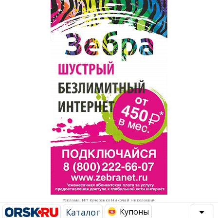
Популярное →
Строительство и ремонт
Афиша
Телекоммуникации и связь
Строительство и ремонт
Торговля
Авто и мото
Бизнес и финансы
Рестораны, кафе, бары
Юристы, Экспертиза, Страхование
Развлечения и отдых
Ремонт
Спорт Фитнес
Социальные организации
Недвижимость
Это интересно
Реклама. ИП Кучеренко Николай Николаевич
Красота Косметология
Администрация
Каталог
Купоны