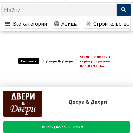
Медицина Здоровье
Промышленность
Путешествия, Туризм
Сельское хозяйство
Все категории
Афиша
Строительство 
Гостиницы
Городское хозяйство
Образование
Ветеринария, Зоотовары
Бытовые услуги
Курьерская служба, Службы до...
Входные двери с
СМИ и Реклама
Купоны
Главная
Двери & Двери
терморазрывом
для дома и
коттеджа
Двери & Двери