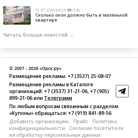
01.07.2026 в 6:24
9.6к
Сколько окон должно быть в маленькой
квартире
Читать больше новостей →
©
2007
- 2026 «Орск.ру»
Размещение рекламы:
+7 (3537) 25-08-07
Размещение рекламы в Каталоге
организаций
:
+7 (3537) 31-21-06
,
+7 (905)
899-21-06
или
Телеграмм
По любым вопросам связанным с разделом
«Купоны»
обращаться:
+7 (919) 841-89-56
Добавить организацию
Прайс
Политика
конфиденциальности
Согласие посетителя
на обработку персональных данных