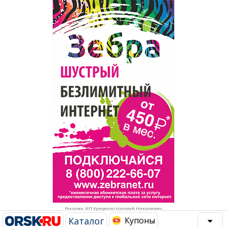
Популярное →
Строительство и ремонт
Афиша
Телекоммуникации и связь
Строительство и ремонт
Торговля
Авто и мото
Бизнес и финансы
Рестораны, кафе, бары
Юристы, Экспертиза, Страхование
Развлечения и отдых
Ремонт
Спорт Фитнес
Социальные организации
Недвижимость
Это интересно
Реклама. ИП Кучеренко Николай Николаевич
Красота Косметология
Администрация
Каталог
Купоны