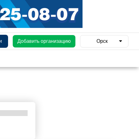
и
Добавить организацию
Орск
и