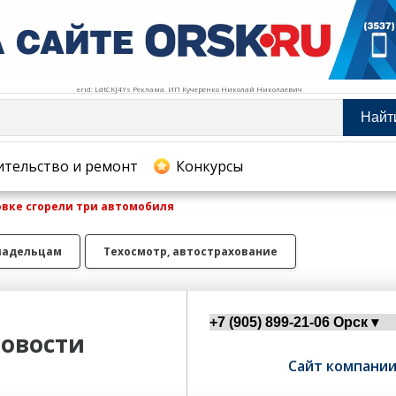
erid: LdtCKJ4Ys Реклама. ИП Кучеренко Николай Николаевич
Найт
тельство и ремонт
ительство и ремонт
Конкурсы
овке сгорели три автомобиля
хование
ладельцам
Техосмотр, автострахование
овости
Сайт компани