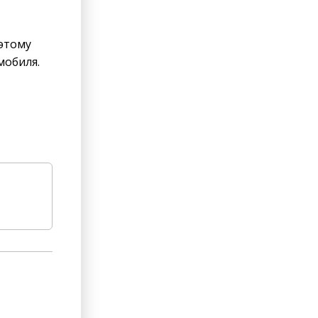
этому
мобиля.