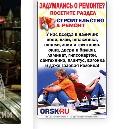
erid: LdtCKcXxf Реклама. ИП Кучеренко Николай Николаевич