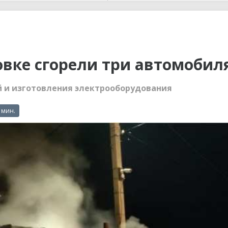
ы до...
вке сгорели три автомобил
й и изготовления электрооборудования
 мин.