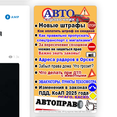
erid: LdtCKJjWj Реклама. ИП Кучеренко Николай
Николаевич
я
1.3к
erid:2VfnxxhKSem Реклама. ИП Кучеренко Николай Николаевич