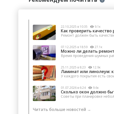
→
22.10.2025 в 10:35
9.1к
Как проверить качество 
Ремонт должен быть качеств
07.12.2025 в 18:59
27.1к
Можно ли делать ремонт
Время проведения шумных раб
25.11.2025 в 8:23
12.9к
Ламинат или линолеум: 
У каждого покрытия есть сво
01.07.2026 в 6:24
9.6к
Сколько окон должно бы
Советы при планировке небо
Читать больше новостей →