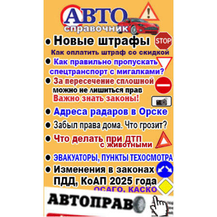
Популярное →
Строительство и ремонт
Афиша
Телекоммуникации и связь
Строительство и ремонт
Торговля
Авто и мото
Бизнес и финансы
Рестораны, кафе, бары
Юристы, Экспертиза, Страхование
Развлечения и отдых
Ремонт
Спорт Фитнес
Социальные организации
Недвижимость
Это интересно
Красота Косметология
Администрация