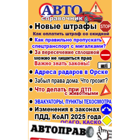
Популярное →
Строительство и ремонт
Афиша
Телекоммуникации и связь
Строительство и ремонт
Торговля
Авто и мото
Бизнес и финансы
Рестораны, кафе, бары
Юристы, Экспертиза, Страхование
Развлечения и отдых
Ремонт
Спорт Фитнес
Социальные организации
Недвижимость
Это интересно
Красота Косметология
Администрация