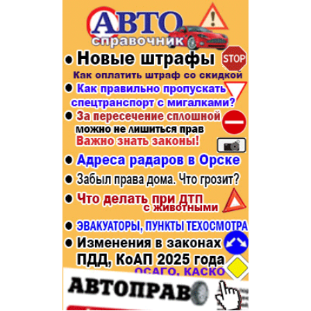
Популярное →
Строительство и ремонт
Афиша
Телекоммуникации и связь
Строительство и ремонт
Торговля
Авто и мото
Бизнес и финансы
Рестораны, кафе, бары
Юристы, Экспертиза, Страхование
Развлечения и отдых
Ремонт
Спорт Фитнес
Социальные организации
Недвижимость
Это интересно
Красота Косметология
Администрация