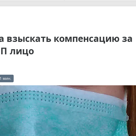
ы до...
а взыскать компенсацию за
ТП лицо
 1 мин.