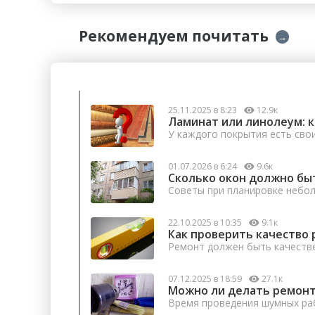
Рекомендуем почитать
→
25.11.2025 в 8:23
12.9к
Ламинат или линолеум: 
У каждого покрытия есть сво
01.07.2026 в 6:24
9.6к
Сколько окон должно бы
Советы при планировке небо
22.10.2025 в 10:35
9.1к
Как проверить качество 
Ремонт должен быть качеств
07.12.2025 в 18:59
27.1к
Можно ли делать ремонт
Время проведения шумных раб