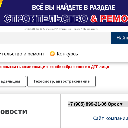
erid: LdtCKcsSb Реклама. ИП Кучеренко Николай Николаевич
Найт
тельство и ремонт
ительство и ремонт
Конкурсы
а взыскать компенсацию за обезображенное в ДТП лицо
хование
ладельцам
Техосмотр, автострахование
овости
Сайт компани