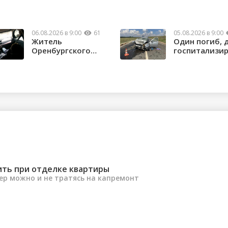
06.08.2026 в 9:00
61
05.08.2026 в 9:00
Житель
Один погиб, 
Оренбургского
госпитализи
района потерял
в ДТП в Нов...
почти 1,5 м...
ить при отделке квартиры
ер можно и не тратясь на капремонт