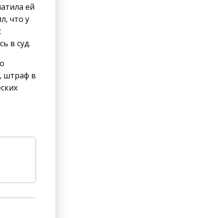
атила ей
л, что у
с
ь в суд.
го
, штраф в
еских