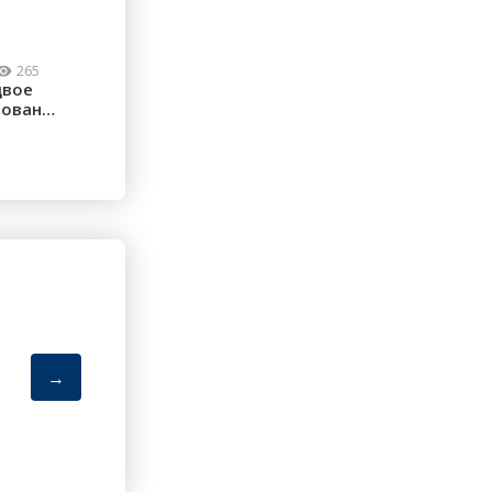
265
двое
рованы:
→