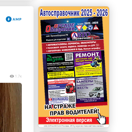
erid: LdtCKJjWj Реклама. ИП Кучеренко Николай
Николаевич
1.7к
erid:2VfnxxhKSem Реклама. ИП Кучеренко Николай Николаевич