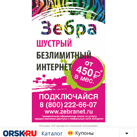
Популярное →
Строительство и ремонт
Афиша
Телекоммуникации и связь
Строительство и ремонт
Торговля
Авто и мото
Бизнес и финансы
Рестораны, кафе, бары
Юристы, Экспертиза, Страхование
Развлечения и отдых
Ремонт
Спорт Фитнес
Социальные организации
Недвижимость
Это интересно
Реклама. ИП Кучеренко Николай Николаевич
Красота Косметология
Администрация
Каталог
Купоны