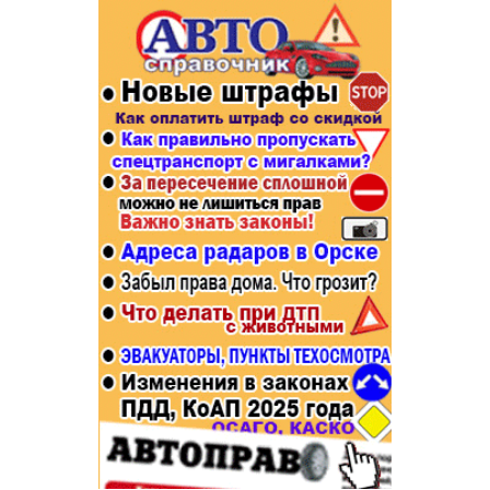
Популярное →
Строительство и ремонт
Афиша
Телекоммуникации и связь
Строительство и ремонт
Торговля
Авто и мото
Бизнес и финансы
Рестораны, кафе, бары
Юристы, Экспертиза, Страхование
Развлечения и отдых
Ремонт
Спорт Фитнес
Социальные организации
Недвижимость
Это интересно
Красота Косметология
Администрация