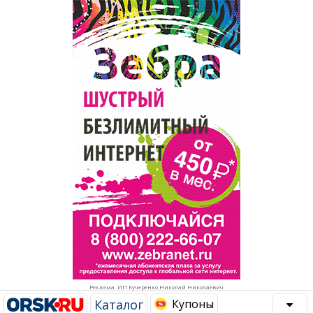
Популярное →
Строительство и ремонт
Афиша
Телекоммуникации и связь
Строительство и ремонт
Торговля
Авто и мото
Бизнес и финансы
Рестораны, кафе, бары
Юристы, Экспертиза, Страхование
Развлечения и отдых
Ремонт
Спорт Фитнес
Социальные организации
Недвижимость
Это интересно
Реклама. ИП Кучеренко Николай Николаевич
Красота Косметология
Администрация
Каталог
Купоны