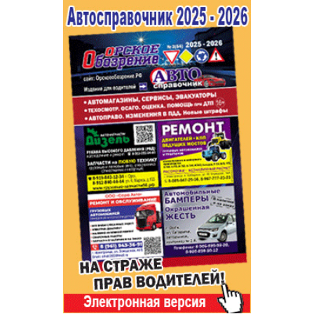
Популярное →
Строительство и ремонт
Афиша
Телекоммуникации и связь
Строительство и ремонт
Торговля
Авто и мото
Бизнес и финансы
Рестораны, кафе, бары
Юристы, Экспертиза, Страхование
Развлечения и отдых
Ремонт
Спорт Фитнес
Социальные организации
Недвижимость
Это интересно
Красота Косметология
Администрация