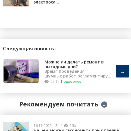
электроса...
Следующая новость :
Можно ли делать ремонт в
выходные дни?
→
Время проведения
шумных работ регламентирует
«Закон о тишине».
27.1к
Подробнее
Рекомендуем почитать
→
16.11.2025 в 8:14
9.5к
На чем можно сэкономить при отделке