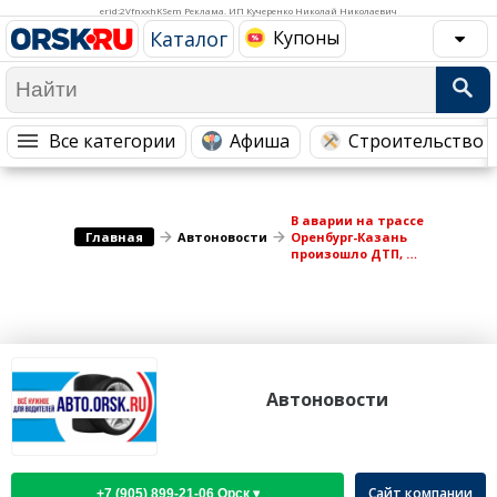
Медицина Здоровье
Промышленность
erid:2VfnxxhKSem Реклама. ИП Кучеренко Николай Николаевич
Каталог
Купоны
Путешествия, Туризм
Сельское хозяйство
Гостиницы
Городское хозяйство
Образование
Ветеринария, Зоотовары
Все категории
Афиша
Строительство 
Бытовые услуги
Курьерская служба, Службы до...
СМИ и Реклама
Купоны
В аварии на трассе
Главная
Автоновости
Оренбург-Казань
произошло ДТП, в
котором погиб
человек
Автоновости
Сайт компании