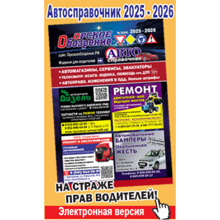
Популярное →
Строительство и ремонт
Афиша
Телекоммуникации и связь
Строительство и ремонт
Торговля
Авто и мото
Бизнес и финансы
Рестораны, кафе, бары
Юристы, Экспертиза, Страхование
Развлечения и отдых
Ремонт
Спорт Фитнес
Социальные организации
Недвижимость
Это интересно
Красота Косметология
Администрация