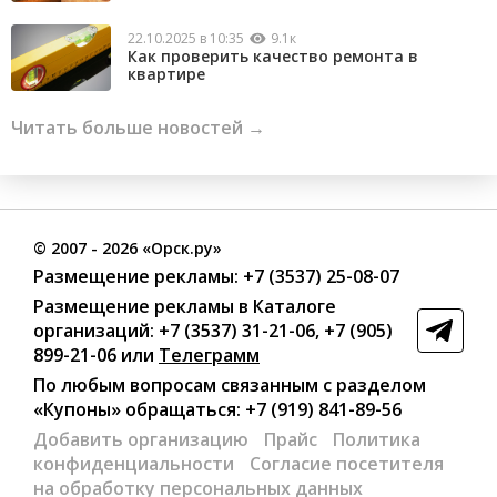
22.10.2025 в 10:35
9.1к
Как проверить качество ремонта в
квартире
Читать больше новостей →
©
2007
- 2026 «Орск.ру»
Размещение рекламы:
+7 (3537) 25-08-07
Размещение рекламы в Каталоге
организаций
:
+7 (3537) 31-21-06
,
+7 (905)
899-21-06
или
Телеграмм
По любым вопросам связанным с разделом
«Купоны»
обращаться:
+7 (919) 841-89-56
Добавить организацию
Прайс
Политика
конфиденциальности
Согласие посетителя
на обработку персональных данных