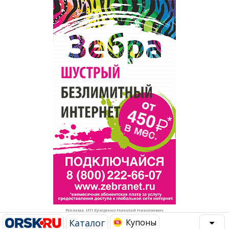
Популярное →
Строительство и ремонт
Афиша
Телекоммуникации и связь
Строительство и ремонт
Торговля
Авто и мото
Бизнес и финансы
Рестораны, кафе, бары
Юристы, Экспертиза, Страхование
Развлечения и отдых
Ремонт
Спорт Фитнес
Социальные организации
Недвижимость
Это интересно
Реклама. ИП Кучеренко Николай Николаевич
Красота Косметология
Администрация
Каталог
Купоны