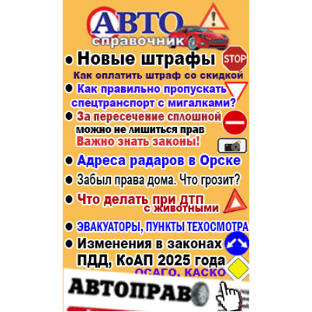
Популярное →
Строительство и ремонт
Афиша
Телекоммуникации и связь
Строительство и ремонт
Торговля
Авто и мото
Бизнес и финансы
Рестораны, кафе, бары
Юристы, Экспертиза, Страхование
Развлечения и отдых
Ремонт
Спорт Фитнес
Социальные организации
Недвижимость
Это интересно
Красота Косметология
Администрация