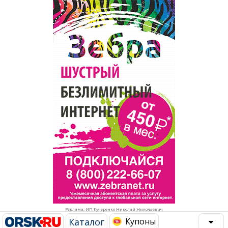
Популярное →
Строительство и ремонт
Афиша
Телекоммуникации и связь
Строительство и ремонт
Торговля
Авто и мото
Бизнес и финансы
Рестораны, кафе, бары
Юристы, Экспертиза, Страхование
Развлечения и отдых
Ремонт
Спорт Фитнес
Социальные организации
Недвижимость
Это интересно
Реклама. ИП Кучеренко Николай Николаевич
Красота Косметология
Администрация
Каталог
Купоны