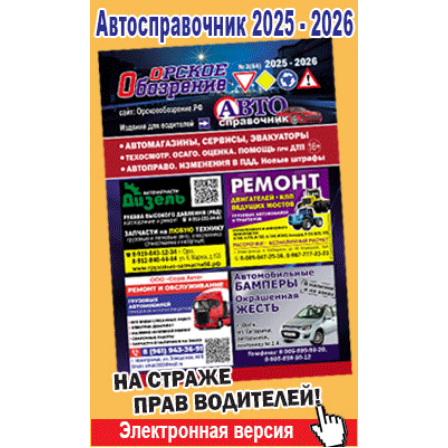
Популярное →
Строительство и ремонт
Афиша
Телекоммуникации и связь
Строительство и ремонт
Торговля
Авто и мото
Бизнес и финансы
Рестораны, кафе, бары
Юристы, Экспертиза, Страхование
Развлечения и отдых
Ремонт
Спорт Фитнес
Социальные организации
Недвижимость
Это интересно
Красота Косметология
Администрация