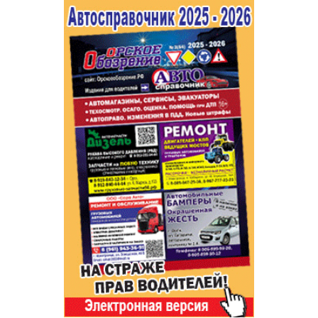
Популярное →
Строительство и ремонт
Афиша
Телекоммуникации и связь
Строительство и ремонт
Торговля
Авто и мото
Бизнес и финансы
Рестораны, кафе, бары
Юристы, Экспертиза, Страхование
Развлечения и отдых
Ремонт
Спорт Фитнес
Социальные организации
Недвижимость
Это интересно
Красота Косметология
Администрация