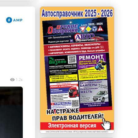
erid: LdtCKJjWj Реклама. ИП Кучеренко Николай
Николаевич
1.2к
erid:2VfnxxhKSem Реклама. ИП Кучеренко Николай Николаевич