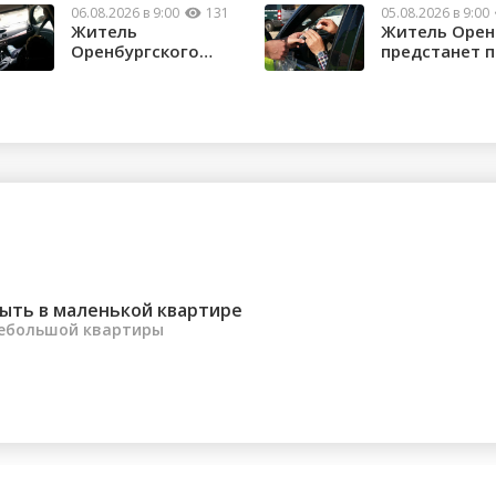
06.08.2026 в 9:00
131
05.08.2026 в 9:00
Житель
Житель Орен
Оренбургского
предстанет 
района потерял
судом за повт
почти 1,5 м...
ыть в маленькой квартире
небольшой квартиры