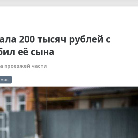
ы до...
ла 200 тысяч рублей с
бил её сына
а проезжей части
 мин.