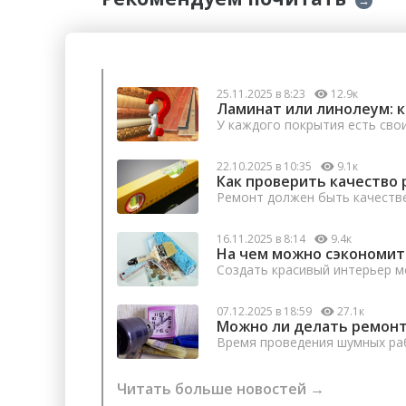
25.11.2025 в 8:23
12.9к
Ламинат или линолеум: 
У каждого покрытия есть сво
22.10.2025 в 10:35
9.1к
Как проверить качество 
Ремонт должен быть качеств
16.11.2025 в 8:14
9.4к
На чем можно сэкономит
Создать красивый интерьер м
07.12.2025 в 18:59
27.1к
Можно ли делать ремонт
Время проведения шумных раб
Читать больше новостей →