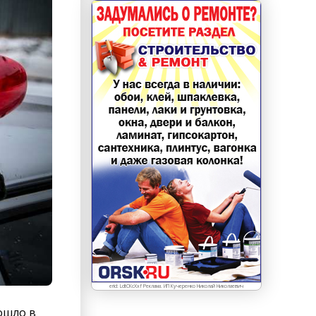
erid: LdtCKcXxf Реклама. ИП Кучеренко Николай Николаевич
ошло в