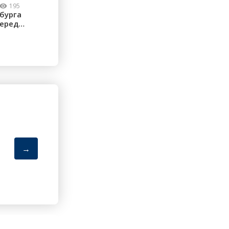
195
бурга
перед
...
→