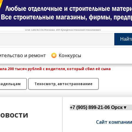
erid: LdtCKcsSb Реклама. ИП Кучеренко Николай Николаевич
Найт
тельство и ремонт
ительство и ремонт
Конкурсы
ла 200 тысяч рублей с водителя, который сбил её сына
хование
ладельцам
Техосмотр, автострахование
овости
Сайт компани