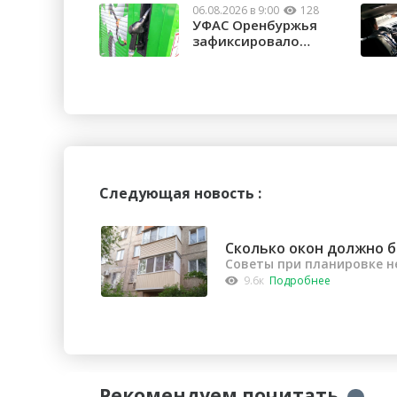
06.08.2026 в 9:00
128
УФАС Оренбуржья
зафиксировало
факты превышения ...
Следующая новость :
Сколько окон должно б
Советы при планировке 
9.6к
Подробнее
Рекомендуем почитать
→