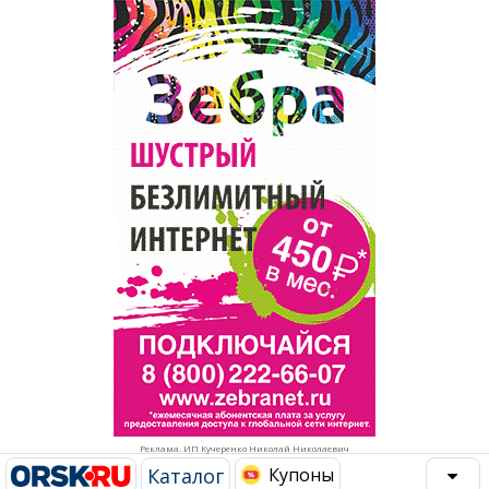
Популярное →
Строительство и ремонт
Афиша
Телекоммуникации и связь
Строительство и ремонт
Торговля
Авто и мото
Бизнес и финансы
Рестораны, кафе, бары
Юристы, Экспертиза, Страхование
Развлечения и отдых
Ремонт
Спорт Фитнес
Социальные организации
Недвижимость
Это интересно
Реклама. ИП Кучеренко Николай Николаевич
Красота Косметология
Администрация
Каталог
Купоны