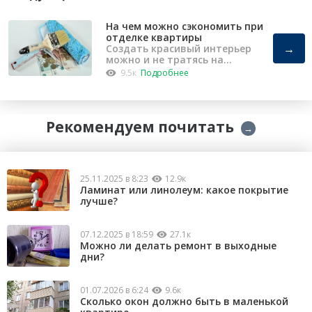
На чем можно сэкономить при
отделке квартиры
→
Создать красивый интерьер
можно и не тратясь на
капремонт
9.5к
Подробнее
Рекомендуем почитать
→
25.11.2025 в 8:23
12.9к
Ламинат или линолеум: какое покрытие
лучше?
07.12.2025 в 18:59
27.1к
Можно ли делать ремонт в выходные
дни?
01.07.2026 в 6:24
9.6к
Сколько окон должно быть в маленькой