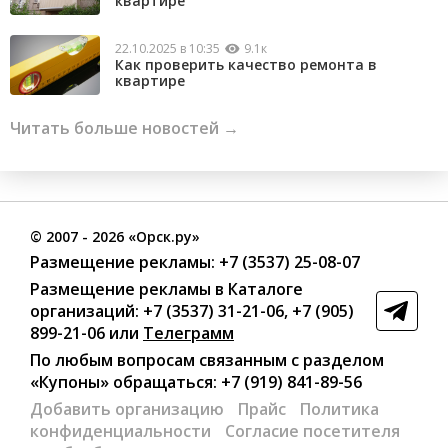
квартире
22.10.2025 в 10:35
9.1к
Как проверить качество ремонта в
квартире
Читать больше новостей →
©
2007
- 2026 «Орск.ру»
Размещение рекламы:
+7 (3537) 25-08-07
Размещение рекламы в Каталоге
организаций
:
+7 (3537) 31-21-06
,
+7 (905)
899-21-06
или
Телеграмм
По любым вопросам связанным с разделом
«Купоны»
обращаться:
+7 (919) 841-89-56
Добавить организацию
Прайс
Политика
конфиденциальности
Согласие посетителя