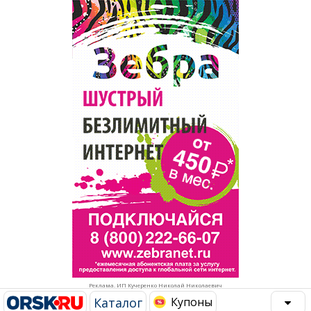
Популярное →
Строительство и ремонт
Афиша
Телекоммуникации и связь
Строительство и ремонт
Торговля
Авто и мото
Бизнес и финансы
Рестораны, кафе, бары
Юристы, Экспертиза, Страхование
Развлечения и отдых
Ремонт
Спорт Фитнес
Социальные организации
Недвижимость
Это интересно
Реклама. ИП Кучеренко Николай Николаевич
Красота Косметология
Администрация
Каталог
Купоны