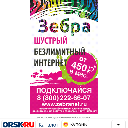
Популярное →
Строительство и ремонт
Афиша
Телекоммуникации и связь
Строительство и ремонт
Торговля
Авто и мото
Бизнес и финансы
Рестораны, кафе, бары
Юристы, Экспертиза, Страхование
Развлечения и отдых
Ремонт
Спорт Фитнес
Социальные организации
Недвижимость
Это интересно
Реклама. ИП Кучеренко Николай Николаевич
Красота Косметология
Администрация
Каталог
Купоны