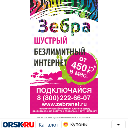
Популярное →
Строительство и ремонт
Афиша
Телекоммуникации и связь
Строительство и ремонт
Торговля
Авто и мото
Бизнес и финансы
Рестораны, кафе, бары
Юристы, Экспертиза, Страхование
Развлечения и отдых
Ремонт
Спорт Фитнес
Социальные организации
Недвижимость
Это интересно
Реклама. ИП Кучеренко Николай Николаевич
Красота Косметология
Администрация
Каталог
Купоны