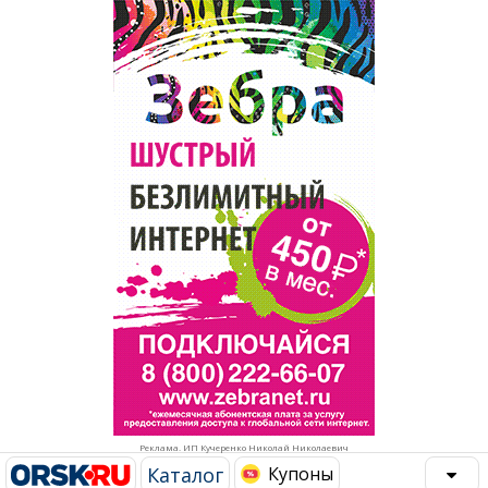
Популярное →
Строительство и ремонт
Афиша
Телекоммуникации и связь
Строительство и ремонт
Торговля
Авто и мото
Бизнес и финансы
Рестораны, кафе, бары
Юристы, Экспертиза, Страхование
Развлечения и отдых
Ремонт
Спорт Фитнес
Социальные организации
Недвижимость
Это интересно
Реклама. ИП Кучеренко Николай Николаевич
Красота Косметология
Администрация
Каталог
Купоны