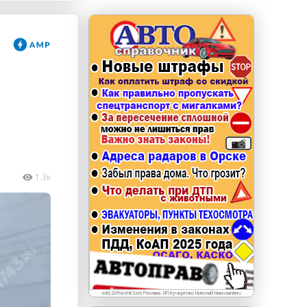
erid: LdtCKJjWj Реклама. ИП Кучеренко Николай
Николаевич
1.3к
erid:2VfnxxhKSem Реклама. ИП Кучеренко Николай Николаевич