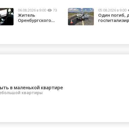
06.08.2026 в 9:00
73
05.08.2026 в 9:00
Житель
Один погиб, 
Оренбургского
госпитализи
района потерял
в ДТП в Нов...
почти 1,5 м...
ыть в маленькой квартире
небольшой квартиры