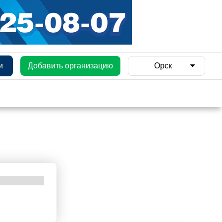
и
Добавить организацию
Орск
и