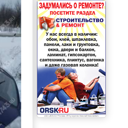
erid: LdtCKcXxf Реклама. ИП Кучеренко Николай Николаевич