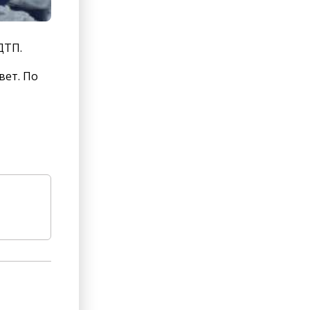
ДТП.
вет. По