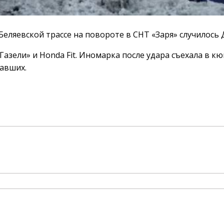
еляевской трассе на повороте в СНТ «Заря» случилось 
азели» и Honda Fit. Иномарка после удара съехала в кю
авших.