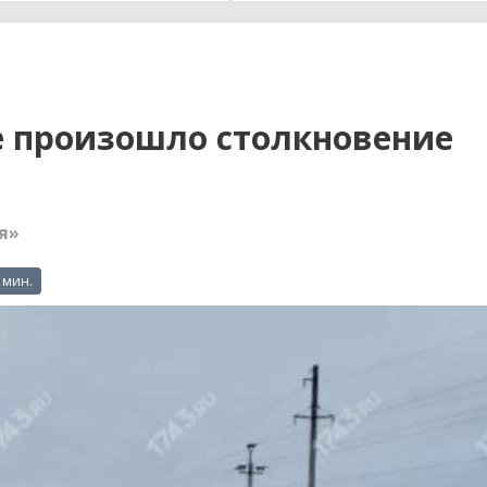
ы до...
е произошло столкновение
я»
 мин.