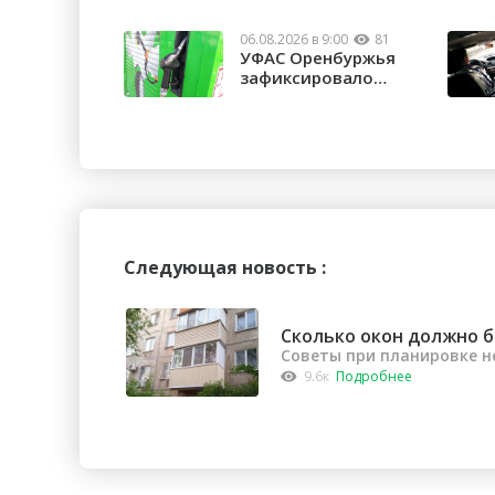
06.08.2026 в 9:00
81
УФАС Оренбуржья
зафиксировало
факты превышения
...
Следующая новость :
Сколько окон должно б
Советы при планировке 
9.6к
Подробнее