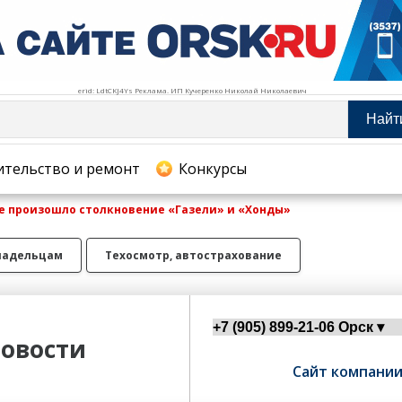
erid: LdtCKJ4Ys Реклама. ИП Кучеренко Николай Николаевич
Найт
тельство и ремонт
ительство и ремонт
Конкурсы
се произошло столкновение «Газели» и «Хонды»
хование
ладельцам
Техосмотр, автострахование
овости
Сайт компани