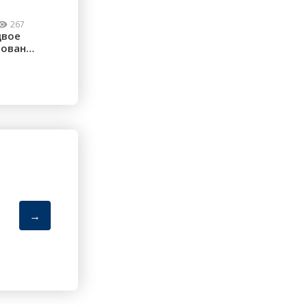
267
двое
рованы:
→