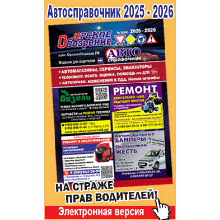
Популярное →
Строительство и ремонт
Афиша
Телекоммуникации и связь
Строительство и ремонт
Торговля
Авто и мото
Бизнес и финансы
Рестораны, кафе, бары
Юристы, Экспертиза, Страхование
Развлечения и отдых
Ремонт
Спорт Фитнес
Социальные организации
Недвижимость
Это интересно
Красота Косметология
Администрация