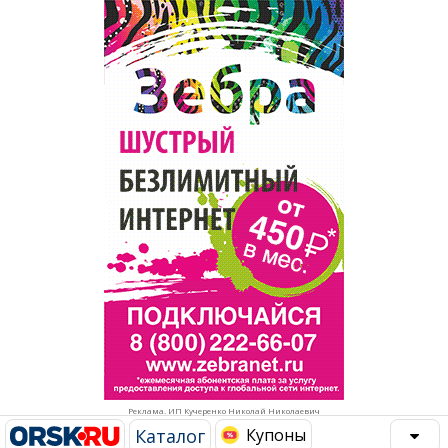
Популярное →
Строительство и ремонт
Афиша
Телекоммуникации и связь
Строительство и ремонт
Торговля
Авто и мото
Бизнес и финансы
Рестораны, кафе, бары
Юристы, Экспертиза, Страхование
Развлечения и отдых
Ремонт
Спорт Фитнес
Социальные организации
Недвижимость
Это интересно
Реклама. ИП Кучеренко Николай Николаевич
Красота Косметология
Администрация
Каталог
Купоны