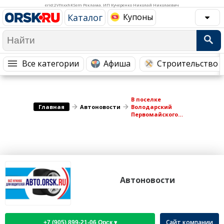
Медицина Здоровье
Промышленность
erid:2VfnxxhKSem Реклама. ИП Кучеренко Николай Николаевич
Каталог
Купоны
Путешествия, Туризм
Сельское хозяйство
Гостиницы
Городское хозяйство
Образование
Ветеринария, Зоотовары
Все категории
Афиша
Строительство 
Бытовые услуги
Курьерская служба, Службы до...
СМИ и Реклама
Купоны
В поселке
Главная
Автоновости
Володарский
Первомайского
района сбили 8-
летнего ребенка
Автоновости
Сайт компании