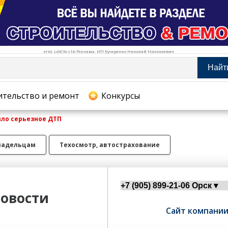
erid: LdtCKcsSb Реклама. ИП Кучеренко Николай Николаевич
Найт
тельство и ремонт
ительство и ремонт
Конкурсы
шло серьезное ДТП
хование
ладельцам
Техосмотр, автострахование
овости
Сайт компани