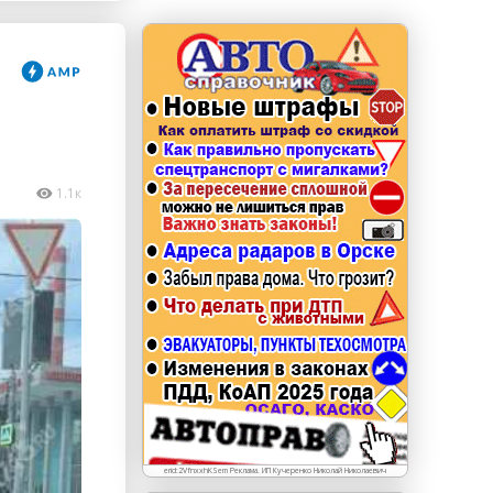
erid: LdtCKJjWj Реклама. ИП Кучеренко Николай
Николаевич
1.1к
erid:2VfnxxhKSem Реклама. ИП Кучеренко Николай Николаевич