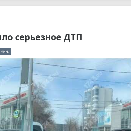
ы до...
ло серьезное ДТП
 мин.