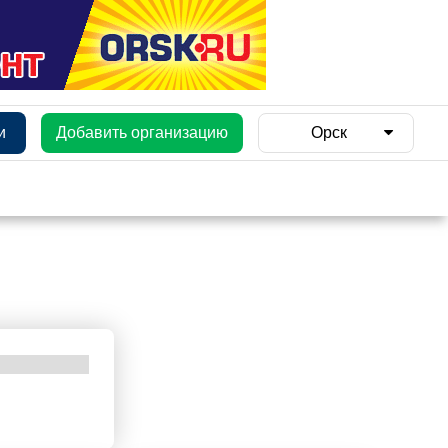
и
Добавить организацию
Орск
и