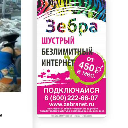
ие
Реклама. ИП Кучеренко Николай Николаевич