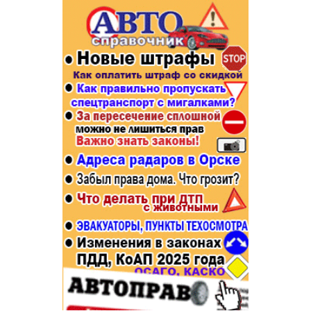
Популярное →
Строительство и ремонт
Афиша
Телекоммуникации и связь
Строительство и ремонт
Торговля
Авто и мото
Бизнес и финансы
Рестораны, кафе, бары
Юристы, Экспертиза, Страхование
Развлечения и отдых
Ремонт
Спорт Фитнес
Социальные организации
Недвижимость
Это интересно
Красота Косметология
Администрация