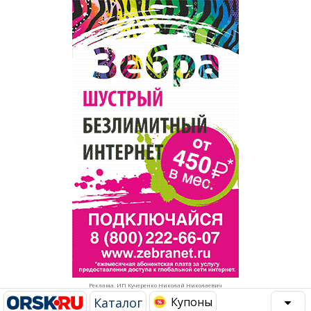
Популярное →
Строительство и ремонт
Афиша
Телекоммуникации и связь
Строительство и ремонт
Торговля
Авто и мото
Бизнес и финансы
Рестораны, кафе, бары
Юристы, Экспертиза, Страхование
Развлечения и отдых
Ремонт
Спорт Фитнес
Социальные организации
Недвижимость
Это интересно
Реклама. ИП Кучеренко Николай Николаевич
Красота Косметология
Администрация
Каталог
Купоны