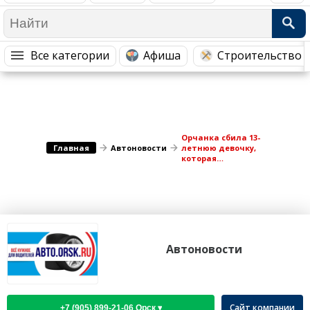
Медицина Здоровье
Промышленность
Путешествия, Туризм
Сельское хозяйство
Все категории
Афиша
Строительство 
Гостиницы
Городское хозяйство
Образование
Ветеринария, Зоотовары
Бытовые услуги
Курьерская служба, Службы до...
СМИ и Реклама
Купоны
Орчанка сбила 13-
Главная
Автоновости
летнюю девочку,
которая
переходила дорогу
в неположенном
месте
Автоновости
Сайт компании