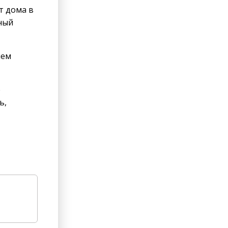
т дома в
ный
нем
е
ь,