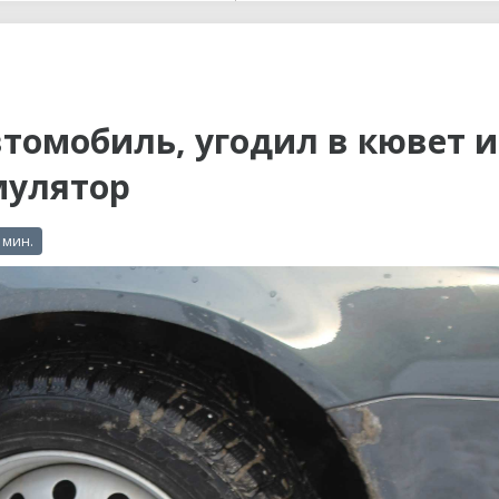
ы до...
томобиль, угодил в кювет и
мулятор
 мин.