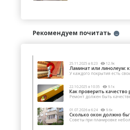
Рекомендуем почитать
→
25.11.2025 в 8:23
12.9к
Ламинат или линолеум: 
У каждого покрытия есть сво
22.10.2025 в 10:35
9.1к
Как проверить качество 
Ремонт должен быть качеств
01.07.2026 в 6:24
9.6к
Сколько окон должно бы
Советы при планировке небо