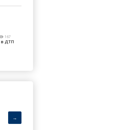
167
 в ДТП
→