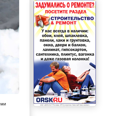
ыми
erid: LdtCKcXxf Реклама. ИП Кучеренко Николай Николаевич