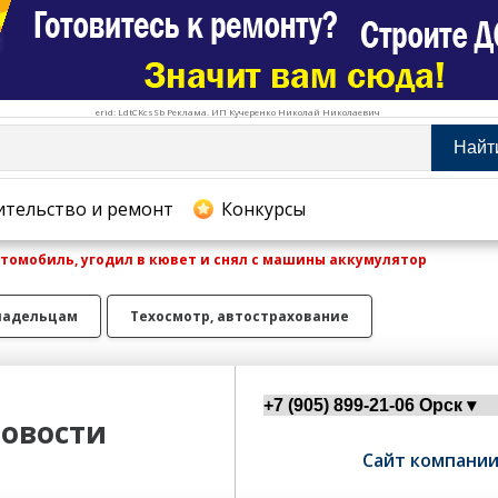
erid: LdtCKcsSb Реклама. ИП Кучеренко Николай Николаевич
Найт
тельство и ремонт
ительство и ремонт
Конкурсы
томобиль, угодил в кювет и снял с машины аккумулятор
хование
ладельцам
Техосмотр, автострахование
овости
Сайт компани