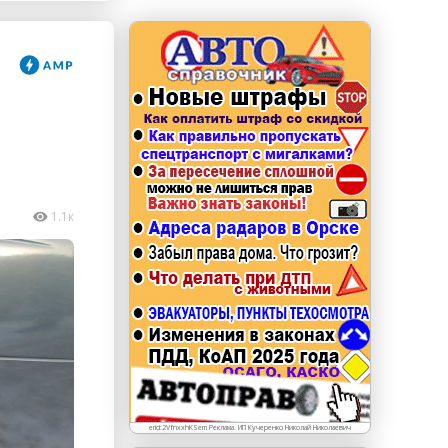
erid: LdtCKJjWj Реклама. ИП Кучеренко Николай
Николаевич
1.1к
erid:2VfnxxhKSem Реклама. ИП Кучеренко Николай Николаевич