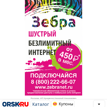
Популярное →
Строительство и ремонт
Афиша
Телекоммуникации и связь
Строительство и ремонт
Торговля
Авто и мото
Бизнес и финансы
Рестораны, кафе, бары
Юристы, Экспертиза, Страхование
Развлечения и отдых
Ремонт
Спорт Фитнес
Социальные организации
Недвижимость
Это интересно
Реклама. ИП Кучеренко Николай Николаевич
Красота Косметология
Администрация
Каталог
Купоны