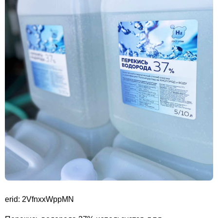
erid: 2VfnxxWppMN