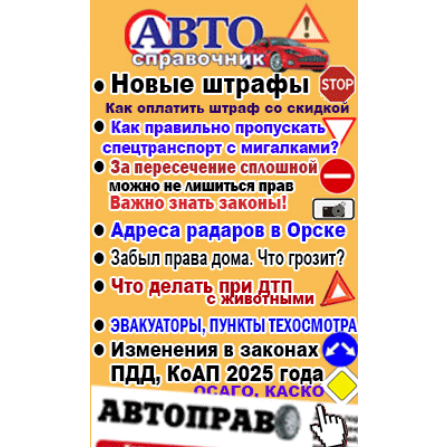
Популярное →
Строительство и ремонт
Афиша
Телекоммуникации и связь
Строительство и ремонт
Торговля
Авто и мото
Бизнес и финансы
Рестораны, кафе, бары
Юристы, Экспертиза, Страхование
Развлечения и отдых
Ремонт
Спорт Фитнес
Социальные организации
Недвижимость
Это интересно
Красота Косметология
Администрация