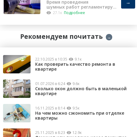
→
Время проведения
шумных работ регламентирует
«Закон о тишине».
27.1к
Подробнее
Рекомендуем почитать
→
22.10.2025 в 10:35
9.1к
Как проверить качество ремонта в
квартире
01.07.2026 в 6:24
9.6к
Сколько окон должно быть в маленькой
квартире
16.11.2025 в 8:14
9.5к
На чем можно сэкономить при отделке
квартиры
25.11.2025 в 8:23
12.9к