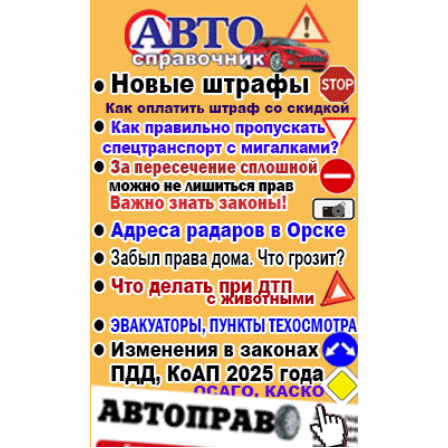
Популярное →
Строительство и ремонт
Афиша
Телекоммуникации и связь
Строительство и ремонт
Торговля
Авто и мото
Бизнес и финансы
Рестораны, кафе, бары
Юристы, Экспертиза, Страхование
Развлечения и отдых
Ремонт
Спорт Фитнес
Социальные организации
Недвижимость
Это интересно
Красота Косметология
Администрация