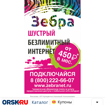
Популярное →
Строительство и ремонт
Афиша
Телекоммуникации и связь
Строительство и ремонт
Торговля
Авто и мото
Бизнес и финансы
Рестораны, кафе, бары
Юристы, Экспертиза, Страхование
Развлечения и отдых
Ремонт
Спорт Фитнес
Социальные организации
Недвижимость
Это интересно
Реклама. ИП Кучеренко Николай Николаевич
Красота Косметология
Администрация
Каталог
Купоны