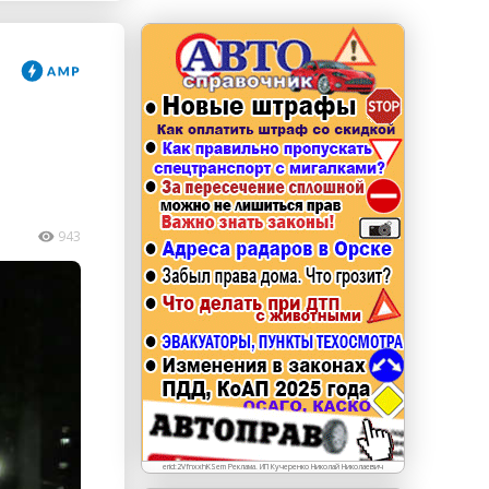
erid: LdtCKJjWj Реклама. ИП Кучеренко Николай
Николаевич
943
erid:2VfnxxhKSem Реклама. ИП Кучеренко Николай Николаевич