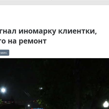
ы до...
гнал иномарку клиентки,
то на ремонт
 мин.