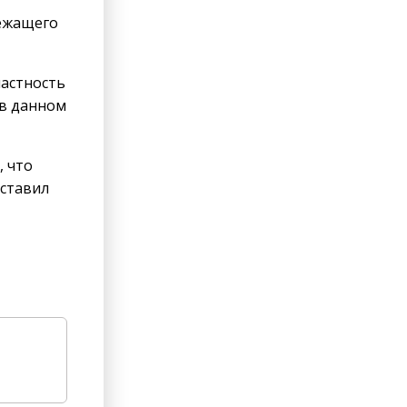
лежащего
частность
 в данном
, что
оставил