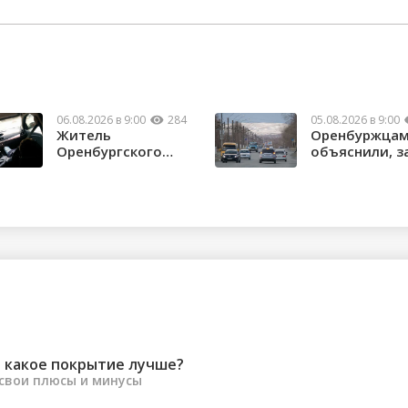
06.08.2026 в 9:00
284
05.08.2026 в 9:00
Житель
Оренбуржца
Оренбургского
объяснили, з
района потерял
нужны техни
почти 1,5 м...
...
 какое покрытие лучше?
 свои плюсы и минусы