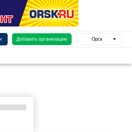
и
Добавить организацию
Орск
и