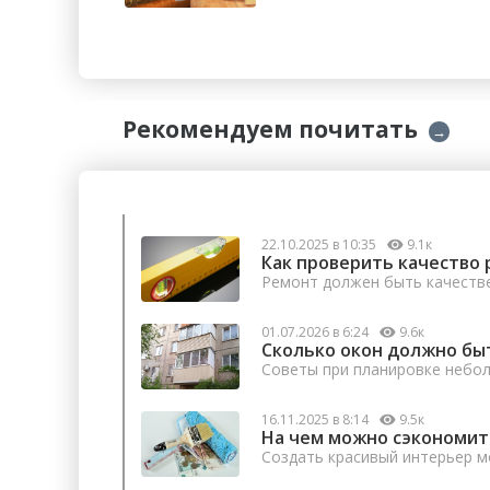
Рекомендуем почитать
→
22.10.2025 в 10:35
9.1к
Как проверить качество 
Ремонт должен быть качеств
01.07.2026 в 6:24
9.6к
Сколько окон должно бы
Советы при планировке небо
16.11.2025 в 8:14
9.5к
На чем можно сэкономит
Создать красивый интерьер м