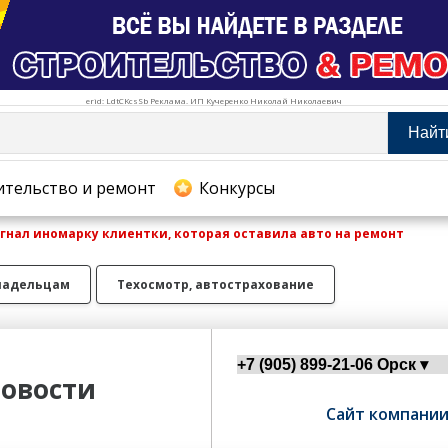
erid: LdtCKcsSb Реклама. ИП Кучеренко Николай Николаевич
Найт
тельство и ремонт
ительство и ремонт
Конкурсы
гнал иномарку клиентки, которая оставила авто на ремонт
хование
ладельцам
Техосмотр, автострахование
овости
Сайт компани