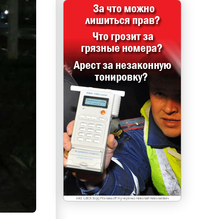
erid: LdtCK3cqq Реклама.ИП Кучеренко Николай Николаевич