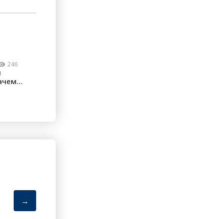
246
м
ачем
ческие
→