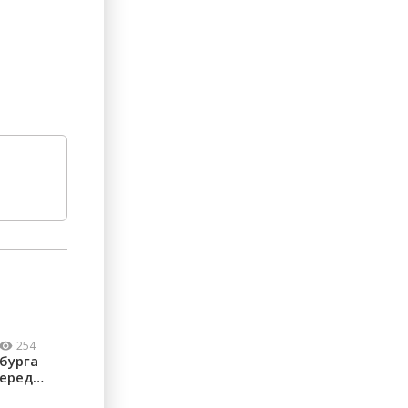
254
бурга
перед
...