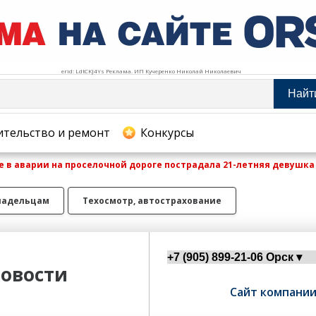
erid: LdtCKJ4Ys Реклама. ИП Кучеренко Николай Николаевич
Найт
тельство и ремонт
ительство и ремонт
Конкурсы
 в аварии на проселочной дороге пострадала 21-летняя девушка
хование
ладельцам
Техосмотр, автострахование
овости
Сайт компани