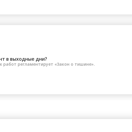
почти 1,5 м...
нт в выходные дни?
 работ регламентирует «Закон о тишине».