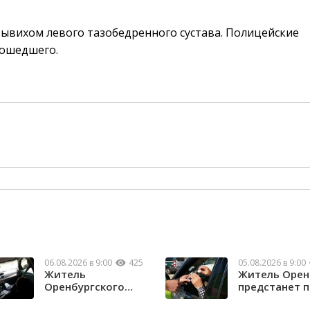
ывихом левого тазобедренного сустава. Полицейские
зошедшего.
06.08.2026 в 9:00
425
05.08.2026 в 9:00
Житель
Житель Орен
Оренбургского
предстанет 
района потерял
судом за повт