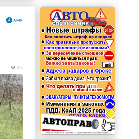
erid: LdtCKJjWj Реклама. ИП Кучеренко Николай
Николаевич
976
erid:2VfnxxhKSem Реклама. ИП Кучеренко Николай Николаевич