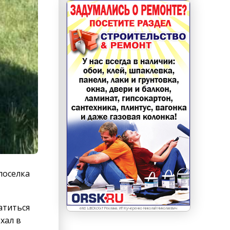
поселка
атиться
erid: LdtCKcXxf Реклама. ИП Кучеренко Николай Николаевич
хал в