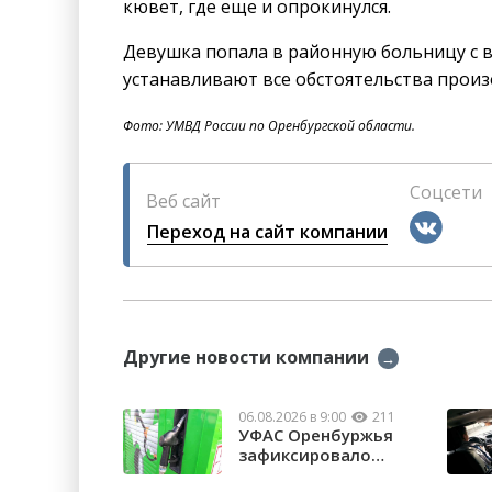
кювет, где еще и опрокинулся.
Девушка попала в районную больницу с в
устанавливают все обстоятельства прои
Фото: УМВД России по Оренбургской области.
Соцсети
Веб сайт
Переход на сайт компании
Другие новости компании
→
06.08.2026 в 9:00
211
УФАС Оренбуржья
зафиксировало
факты превышения ...