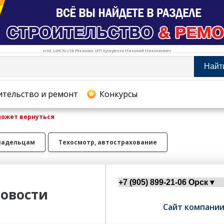
erid: LdtCKcsSb Реклама. ИП Кучеренко Николай Николаевич
Найт
тельство и ремонт
ительство и ремонт
Конкурсы
может вернуться
хование
ладельцам
Техосмотр, автострахование
овости
Сайт компани