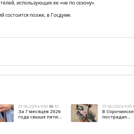
лей, использующих ее «не по сезону».
 состоится позже, в Госдуме.
07.08.2026 в 9:00
83
07.08.2026 в 9:00
За 7 месяцев 2026
В Сорочинске
года свыше пяти
пострадал
тысяч орчан б...
водитель
электроса...