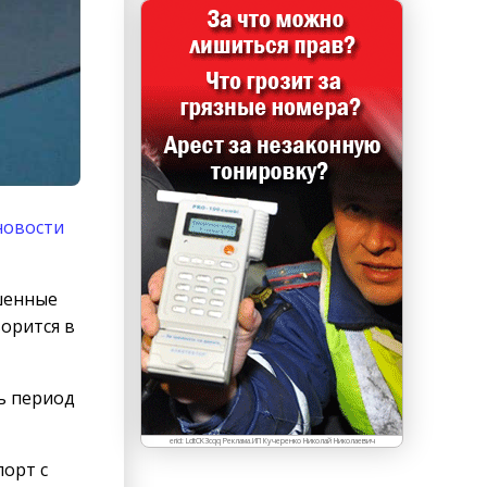
новости
шенные
ворится в
ь период
erid: LdtCK3cqq Реклама.ИП Кучеренко Николай Николаевич
орт с