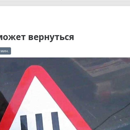
ы до...
может вернуться
 мин.