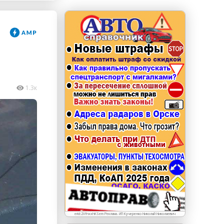
erid: LdtCKJjWj Реклама. ИП Кучеренко Николай
Николаевич
1.3к
erid:2VfnxxhKSem Реклама. ИП Кучеренко Николай Николаевич