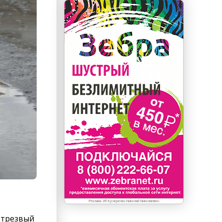
Реклама. ИП Кучеренко Николай Николаевич
нетрезвый