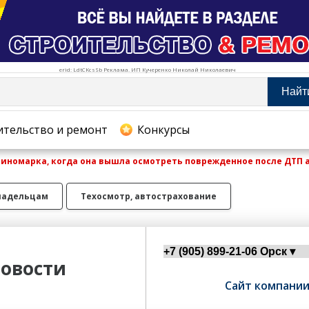
erid: LdtCKcsSb Реклама. ИП Кучеренко Николай Николаевич
Найт
тельство и ремонт
ительство и ремонт
Конкурсы
иномарка, когда она вышла осмотреть поврежденное после ДТП 
хование
ладельцам
Техосмотр, автострахование
овости
Сайт компани