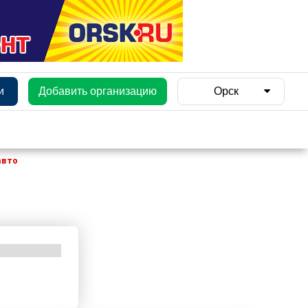
и
Добавить организацию
Орск
авто
и