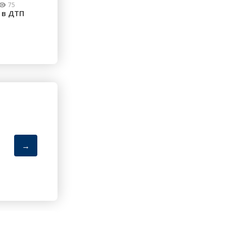
75
 в ДТП
→