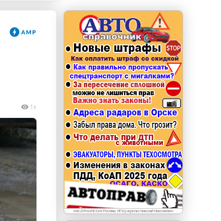
erid: LdtCKJjWj Реклама. ИП Кучеренко Николай
Николаевич
1к
erid:2VfnxxhKSem Реклама. ИП Кучеренко Николай Николаевич