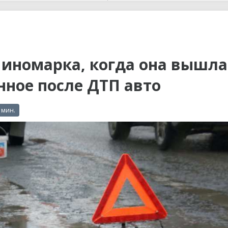
ы до...
 иномарка, когда она вышла
ное после ДТП авто
 мин.