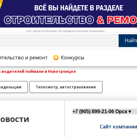
erid: LdtCKcsSb Реклама. ИП Кучеренко Николай Николаевич
Найт
тельство и ремонт
ительство и ремонт
Конкурсы
х водителей поймали в Новотроицке
хование
ладельцам
Техосмотр, автострахование
овости
Сайт компани