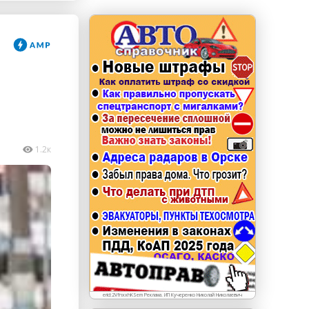
erid: LdtCKJjWj Реклама. ИП Кучеренко Николай
Николаевич
1.2к
erid:2VfnxxhKSem Реклама. ИП Кучеренко Николай Николаевич