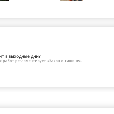
состоянии опьяне...
водитель
электроса...
нт в выходные дни?
 работ регламентирует «Закон о тишине».