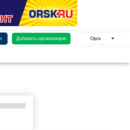
и
Добавить организацию
Орск
и