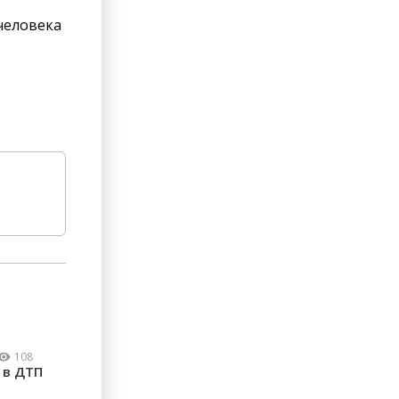
 человека
108
 в ДТП