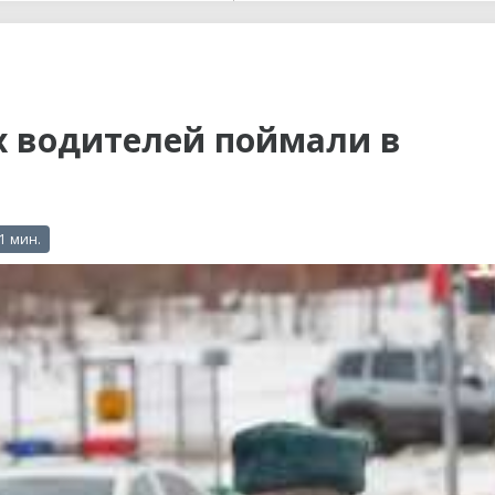
ы до...
х водителей поймали в
 1 мин.