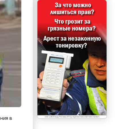
ния в
erid: LdtCK3cqq Реклама.ИП Кучеренко Николай Николаевич