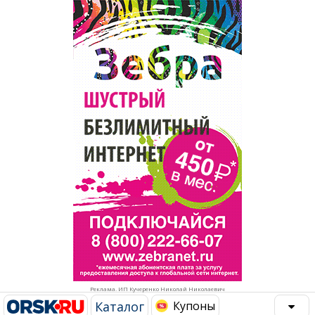
Популярное →
Строительство и ремонт
Афиша
Телекоммуникации и связь
Строительство и ремонт
Торговля
Авто и мото
Бизнес и финансы
Рестораны, кафе, бары
Юристы, Экспертиза, Страхование
Развлечения и отдых
Ремонт
Спорт Фитнес
Социальные организации
Недвижимость
Это интересно
Реклама. ИП Кучеренко Николай Николаевич
Красота Косметология
Администрация
Каталог
Купоны