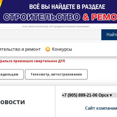
erid: LdtCKcsSb Реклама. ИП Кучеренко Николай Николаевич
Найт
тельство и ремонт
ительство и ремонт
Конкурсы
-Уральск произошло смертельное ДТП
хование
ладельцам
Техосмотр, автострахование
овости
Сайт компани