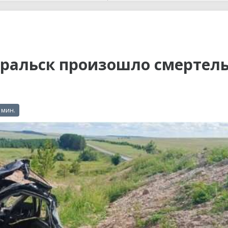
ы до...
Уральск произошло смертел
 мин.