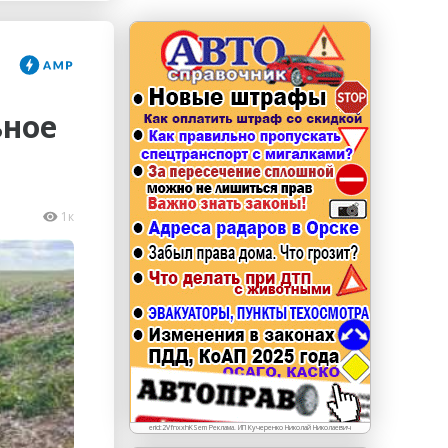
erid: LdtCKJjWj Реклама. ИП Кучеренко Николай
Николаевич
ьное
1к
erid:2VfnxxhKSem Реклама. ИП Кучеренко Николай Николаевич