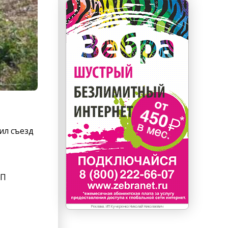
ил съезд
ТП
Реклама. ИП Кучеренко Николай Николаевич