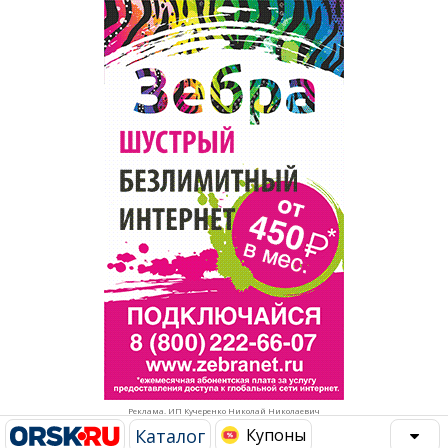
Популярное →
Строительство и ремонт
Афиша
Телекоммуникации и связь
Строительство и ремонт
Торговля
Авто и мото
Бизнес и финансы
Рестораны, кафе, бары
Юристы, Экспертиза, Страхование
Развлечения и отдых
Ремонт
Спорт Фитнес
Социальные организации
Недвижимость
Это интересно
Реклама. ИП Кучеренко Николай Николаевич
Красота Косметология
Администрация
Каталог
Купоны