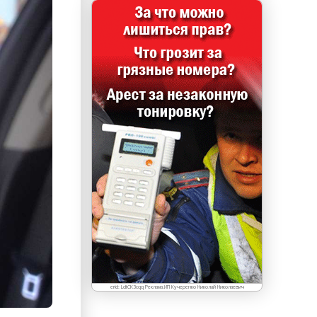
erid: LdtCK3cqq Реклама.ИП Кучеренко Николай Николаевич