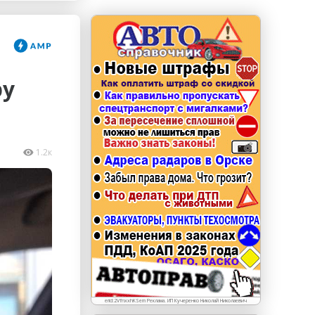
erid: LdtCKJjWj Реклама. ИП Кучеренко Николай
Николаевич
ру
1.2к
erid:2VfnxxhKSem Реклама. ИП Кучеренко Николай Николаевич