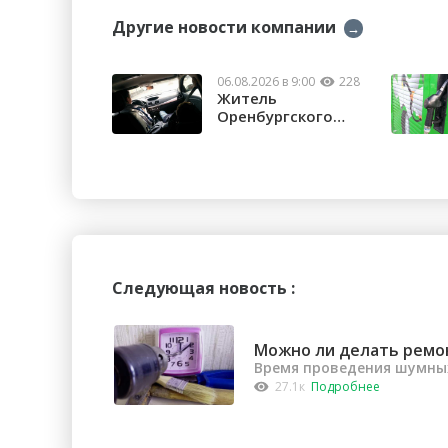
Другие новости компании
→
06.08.2026 в 9:00
228
Житель
Оренбургского
района потерял
почти 1,5 м...
Следующая новость :
Можно ли делать ремо
Время проведения шумных
27.1к
Подробнее