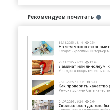
Рекомендуем почитать
→
16.11.2025 в 8:14
9.5к
На чем можно сэкономит
Создать красивый интерьер м
25.11.2025 в 8:23
12.9к
Ламинат или линолеум: 
У каждого покрытия есть сво
22.10.2025 в 10:35
9.1к
Как проверить качество 
Ремонт должен быть качеств
01.07.2026 в 6:24
9.6к
Сколько окон должно бы
Советы при планировке небо