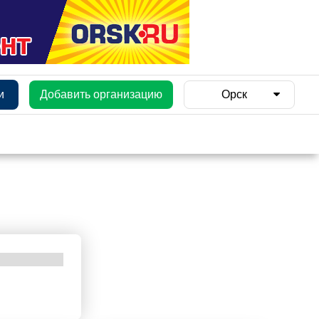
и
Добавить организацию
Орск
и