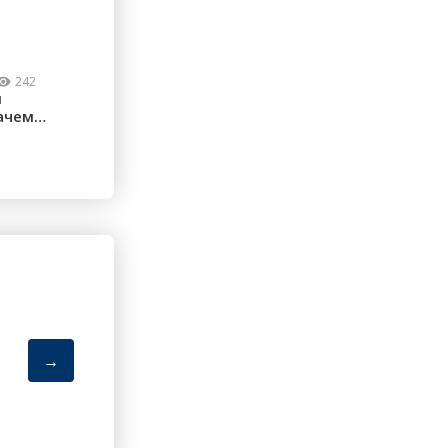
242
м
ачем
ческие
→