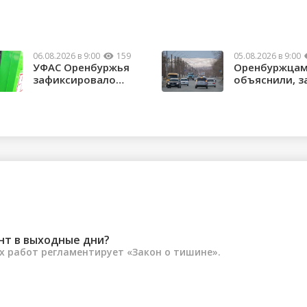
06.08.2026 в 9:00
159
05.08.2026 в 9:00
УФАС Оренбуржья
Оренбуржца
зафиксировало
объяснили, з
факты превышения
нужны техни
...
...
нт в выходные дни?
 работ регламентирует «Закон о тишине».