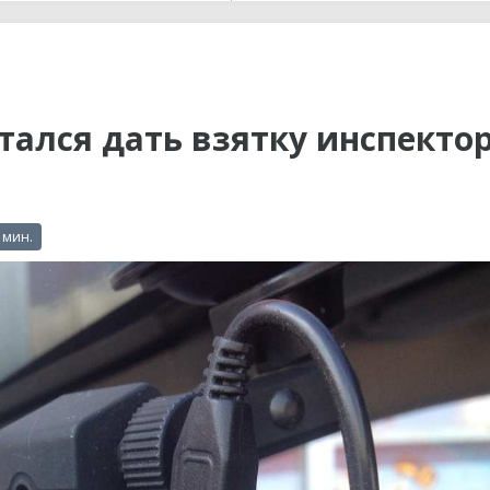
ы до...
тался дать взятку инспекто
 мин.