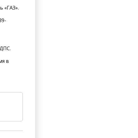
ь «ГАЗ».
39-
 ДПС.
мя в