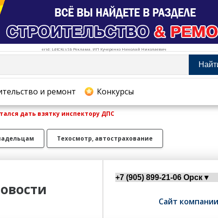
erid: LdtCKcsSb Реклама. ИП Кучеренко Николай Николаевич
Найт
тельство и ремонт
ительство и ремонт
Конкурсы
тался дать взятку инспектору ДПС
хование
ладельцам
Техосмотр, автострахование
овости
Сайт компани