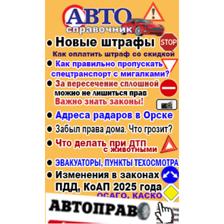
Популярное →
Строительство и ремонт
Афиша
Телекоммуникации и связь
Строительство и ремонт
Торговля
Авто и мото
Бизнес и финансы
Рестораны, кафе, бары
Юристы, Экспертиза, Страхование
Развлечения и отдых
Ремонт
Спорт Фитнес
Социальные организации
Недвижимость
Это интересно
Красота Косметология
Администрация