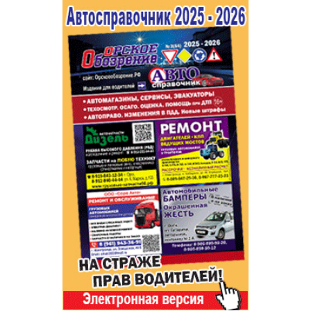
Популярное →
Строительство и ремонт
Афиша
Телекоммуникации и связь
Строительство и ремонт
Торговля
Авто и мото
Бизнес и финансы
Рестораны, кафе, бары
Юристы, Экспертиза, Страхование
Развлечения и отдых
Ремонт
Спорт Фитнес
Социальные организации
Недвижимость
Это интересно
Красота Косметология
Администрация