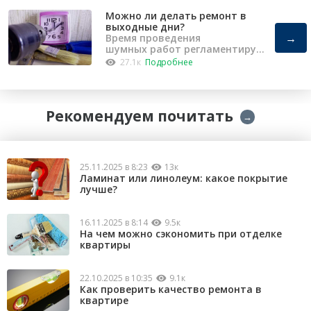
Можно ли делать ремонт в
выходные дни?
→
Время проведения
шумных работ регламентирует
«Закон о тишине».
27.1к
Подробнее
Рекомендуем почитать
→
25.11.2025 в 8:23
13к
Ламинат или линолеум: какое покрытие
лучше?
16.11.2025 в 8:14
9.5к
На чем можно сэкономить при отделке
квартиры
22.10.2025 в 10:35
9.1к
Как проверить качество ремонта в
квартире