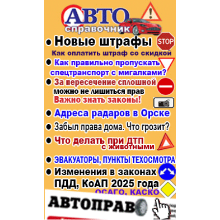
Популярное →
Строительство и ремонт
Афиша
Телекоммуникации и связь
Строительство и ремонт
Торговля
Авто и мото
Бизнес и финансы
Рестораны, кафе, бары
Юристы, Экспертиза, Страхование
Развлечения и отдых
Ремонт
Спорт Фитнес
Социальные организации
Недвижимость
Это интересно
Красота Косметология
Администрация