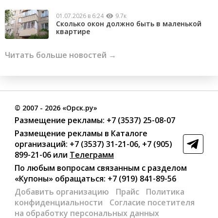
01.07.2026 в 6:24
9.7к
Сколько окон должно быть в маленькой
квартире
Читать больше новостей →
©
2007
- 2026 «Орск.ру»
Размещение рекламы:
+7 (3537) 25-08-07
Размещение рекламы в Каталоге
организаций
:
+7 (3537) 31-21-06
,
+7 (905)
899-21-06
или
Телеграмм
По любым вопросам связанным с разделом
«Купоны»
обращаться:
+7 (919) 841-89-56
Добавить организацию
Прайс
Политика
конфиденциальности
Согласие посетителя
на обработку персональных данных