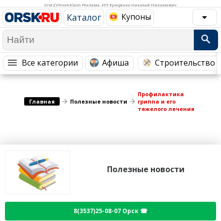
Медицина Здоровье
Промышленность
erid:2VfnxxhKSem Реклама. ИП Кучеренко Николай Николаевич
Каталог
Купоны
Путешествия, Туризм
Сельское хозяйство
Гостиницы
Городское хозяйство
Образование
Ветеринария, Зоотовары
Все категории
Афиша
Строительство 
Бытовые услуги
Курьерская служба, Службы до...
Профилактика
СМИ и Реклама
Купоны
Главная
Полезные новости
гриппа и его
тяжелого лечения
Полезные новости
8(3537)25-08-07 Орск ☎