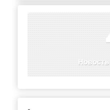
Гостиницы
Городское хозяйство
Образование
Ветеринария, Зоотовары
Бытовые услуги
Курьерская служба, Служб
СМИ и Реклама
Купоны
Новость