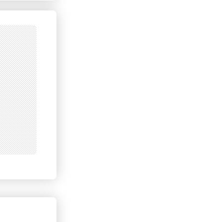
erid: LdtCKJjWj Реклама. ИП Кучеренко Николай
Николаевич