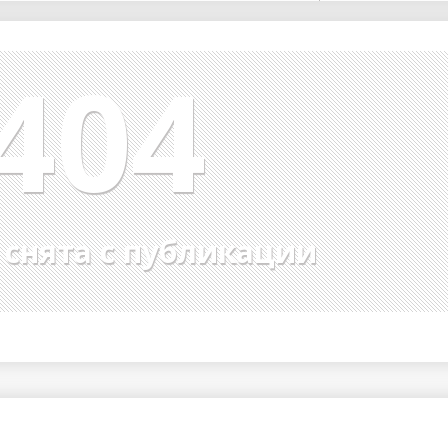
404
ы до...
 снята с публикации