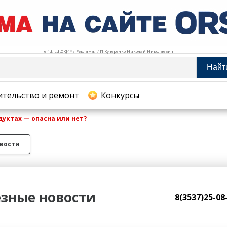
erid: LdtCKJ4Ys Реклама. ИП Кучеренко Николай Николаевич
Найт
тельство и ремонт
ительство и ремонт
Конкурсы
дуктах — опасна или нет?
хование
вости
зные новости
8(3537)25-0