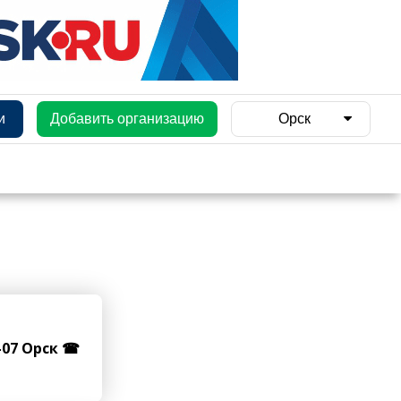
и
Добавить организацию
Орск
8-07 Орск ☎